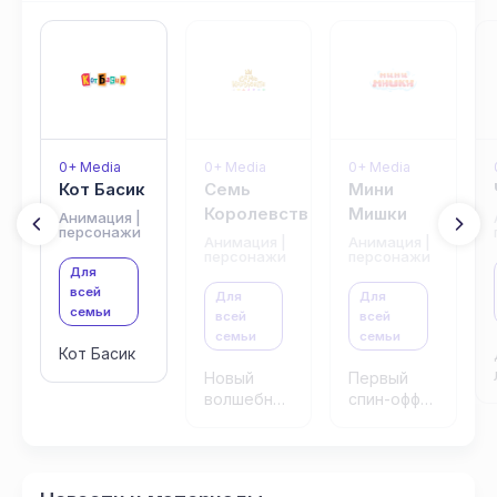
0+ Media
0+ Media
0+ Media
Кот Басик
Семь
Мини
Королевств
Мишки
Анимация |
персонажи
Анимация |
Анимация |
персонажи
персонажи
Для
всей
Для
Для
семьи
всей
всей
семьи
семьи
Кот Басик
Новый
Первый
волшебный
спин-офф
мультсериал
анимационного
сериала
«Ми-Ми-
Мишки»