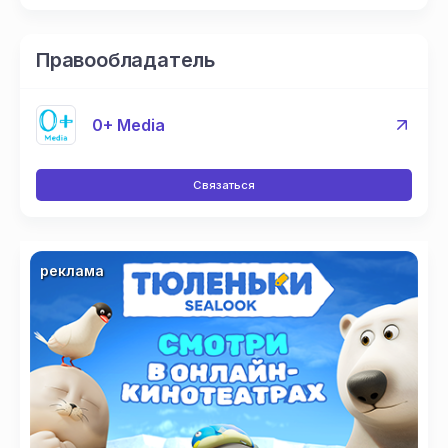
Дню города
25 лет
М
фе
Правообладатель
Пр
ки
0+ Media
Связаться
реклама