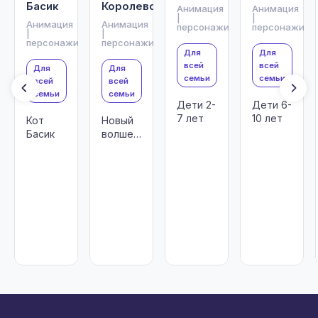
Басик
Королевств
Анимация
Анимация
|
|
Анимация
Анимация
персонажи
персонажи
|
|
персонажи
персонажи
Для
Для
всей
всей
Для
Для
семьи
семьи
всей
всей
семьи
семьи
Дети 2-
Дети 6-
7 лет
10 лет
Кот
Новый
Басик
волшебный
мультсериал