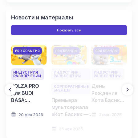
Новости и материалы
Показать все
PRO СОБЫТИЯ
PRO БРЕНДЫ
PRO БРЕНДЫ
ИНДУСТРИЯ
ИНДУСТРИЯ
ИНДУСТРИЯ
РАЗВЛЕЧЕНИЙ
РАЗВЛЕЧЕНИЙ
РАЗВЛЕЧЕНИЙ
POLZA PRO
День
КОРПОРАТИВНЫЕ
БРЕНДЫ
для BUDI
Рождения
BASA:
Премьера
Кота Басика:
Масленица с
мультсериала
праздник для
Котом
«Кот Басик» —
всей семьи
20 фев 2026
3 июн 2025
Басиком на
на телеканале
Тверской!
«Карусель»
25 ноя 2025