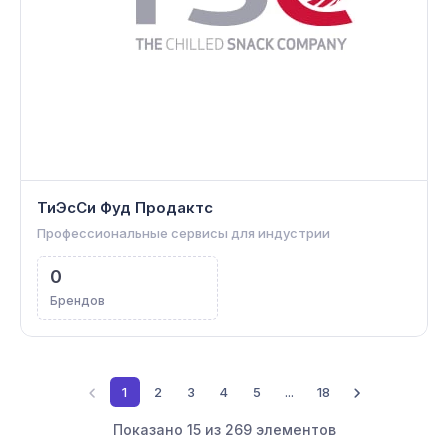
ТиЭсСи Фуд Продактс
Профессиональные сервисы для индустрии
0
Брендов
1
2
3
4
5
...
18
Показано
15
из
269
элементов