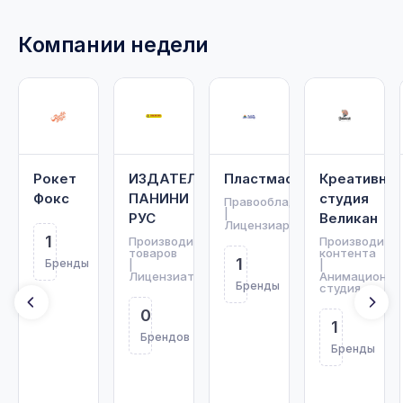
Компании недели
Рокет
ИЗДАТЕЛЬСТВО
Пластмастер
Креативная
Фокс
ПАНИНИ
студия
Правообладатель
|
РУС
Великан
Лицензиар
1
Производитель
Производите
товаров
контента
1
Бренды
|
|
Лицензиат
Анимационна
Бренды
студия
0
1
Брендов
Бренды