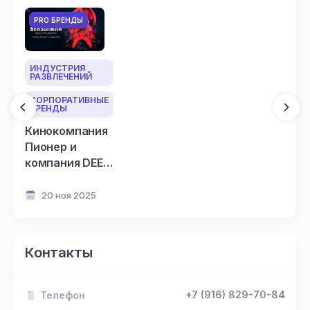
Awards
манга"
Harvey
PRO БРЕНДЫ
Awards
ИНДУСТРИЯ
РАЗВЛЕЧЕНИЙ
КОРПОРАТИВНЫЕ
БРЕНДЫ
Кинокомпания
Пионер и
компания DEEP
представляют
официальный
20 ноя 2025
российский
трейлер и
постер аниме
Контакты
«Человек-
бензопила.
Фильм: История
+7 (916) 829-70-84
Телефон
Резе»