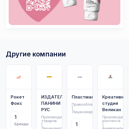
Другие компании
Рокет
ИЗДАТЕЛЬСТВО
Пластмастер
Креативная
Фокс
ПАНИНИ
студия
Правообладатель
|
РУС
Великан
Лицензиар
1
Производитель
Производите
товаров
контента
1
Бренды
|
|
Лицензиат
Анимационна