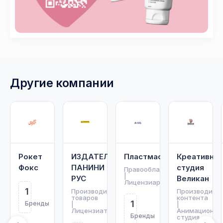
Другие компании
Рокет
ИЗДАТЕЛЬСТВО
Пластмастер
Креативная
Фокс
ПАНИНИ
студия
Правообладатель
|
РУС
Великан
Лицензиар
1
Производитель
Производите
товаров
контента
1
Бренды
|
|
Лицензиат
Анимационна
Бренды
студия