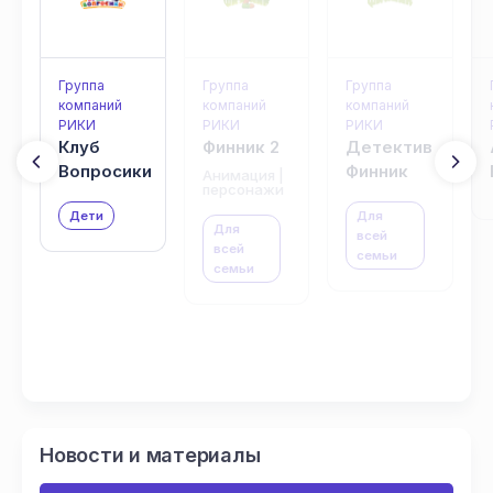
Группа
Группа
Группа
компаний
компаний
компаний
РИКИ
РИКИ
РИКИ
Клуб
Финник 2
Детектив
Вопросики
Финник
Анимация |
персонажи
Дети
Для
Для
всей
всей
семьи
семьи
Новости и материалы