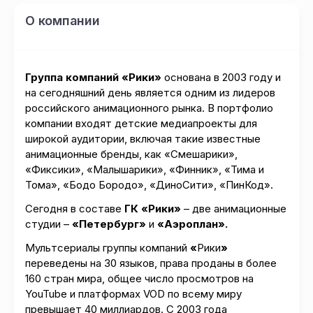
О компании
Группа компаний «Рики»
основана в 2003 году и
на сегодняшний день является одним из лидеров
российского анимационного рынка. В портфолио
компании входят детские медиапроекты для
широкой аудитории, включая такие известные
анимационные бренды, как «Смешарики»,
«Фиксики», «Малышарики», «Финник», «Тима и
Тома», «Бодо Бородо», «ДиноСити», «ПинКод».
Сегодня в составе
ГК «Рики»
– две анимационные
студии –
«Петербург»
и
«Аэроплан».
Мультсериалы группы компаний
«
Рики
»
переведены на 30 языков, права проданы в более
160 стран мира, общее число просмотров на
YouTube и платформах VOD по все­му ми­ру
превышает 40 миллиардов. С 2003 года