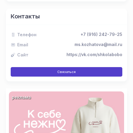
для детей
Бобо»
Кролика Бобо
в 2025 году!
дошкольников.
Под
Контакты
ритмичную,
танцевальную
музыку и
+7 (916) 242-79-25
игривое,
Телефон
задорное
ms.kozhatova@mail.ru
Email
исполнение
-
https://vk.com/shkolabobo
Сайт
невозможно
усидеть на
месте и не
Связаться
начать
танцевать.
реклама