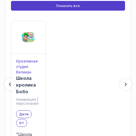
Показать все
Креативная
студия
Великан
Школа
кролика
Бобо
Анимация |
персонажи
Дети
0+
"Школа