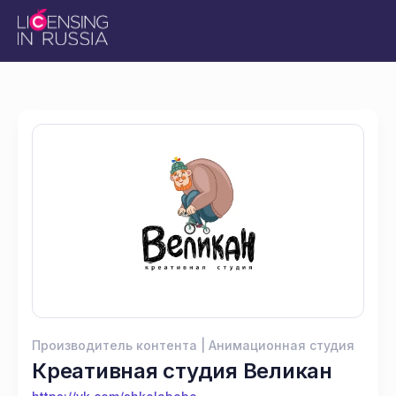
Производитель контента | Анимационная студия
Креативная студия Великан