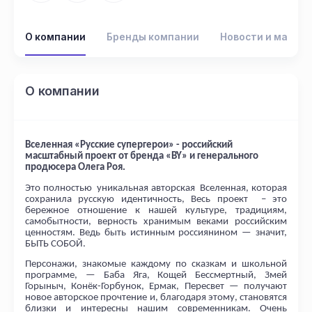
О компании
Бренды компании
Новости и матер
О компании
Вселенная «Русские супергерои» - российский
масштабный проект от бренда «
BY
» и генерального
продюсера Олега Роя.
Это полностью уникальная авторская Вселенная, которая
сохранила русскую идентичность, Весь проект – это
бережное отношение к нашей культуре, традициям,
самобытности, верность хранимым веками российским
ценностям. Ведь быть истинным россиянином — значит,
БЫТЬ СОБОЙ.
Персонажи, знакомые каждому по сказкам и школьной
программе, — Баба Яга, Кощей Бессмертный, Змей
Горыныч, Конёк-Горбунок, Ермак, Пересвет — получают
новое авторское прочтение и, благодаря этому, становятся
близки и интересны нашим современникам. Очень