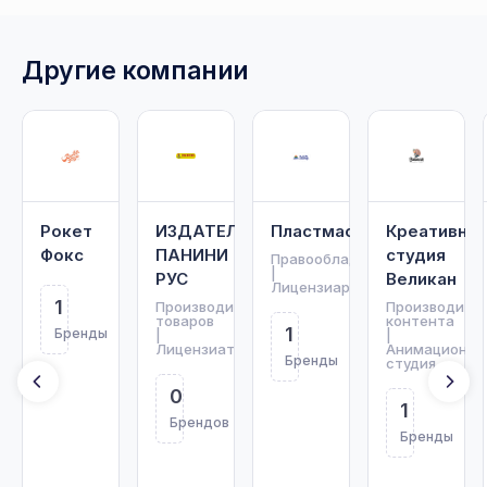
Другие компании
Рокет
ИЗДАТЕЛЬСТВО
Пластмастер
Креативная
Фокс
ПАНИНИ
студия
Правообладатель
|
РУС
Великан
Лицензиар
1
Производитель
Производите
товаров
контента
1
Бренды
|
|
Лицензиат
Анимационна
Бренды
студия
0
1
Брендов
Бренды