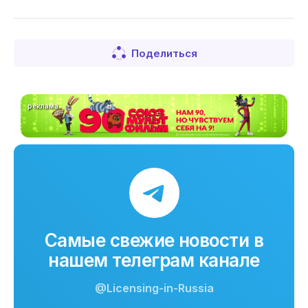
Поделиться
реклама
Самые свежие новости в
нашем телеграм канале
@Licensing-in-Russia