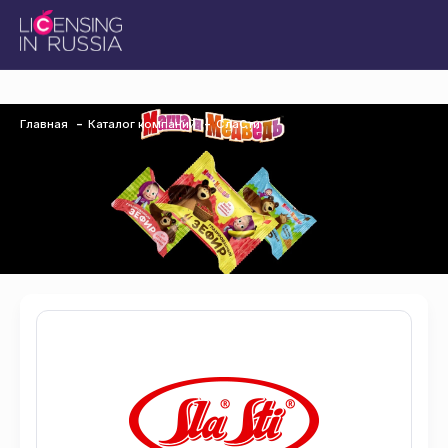
Главная
Каталог компаний
СлаСти