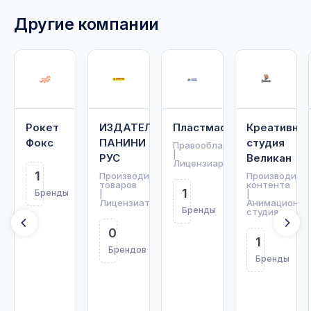
Другие компании
Рокет
ИЗДАТЕЛЬСТВО
Пластмастер
Креативная
Фокс
ПАНИНИ
студия
Правообладатель
|
РУС
Великан
Лицензиар
1
Производитель
Производите
товаров
контента
1
Бренды
|
|
Лицензиат
Анимационна
Бренды
студия
0
1
Брендов
Бренды