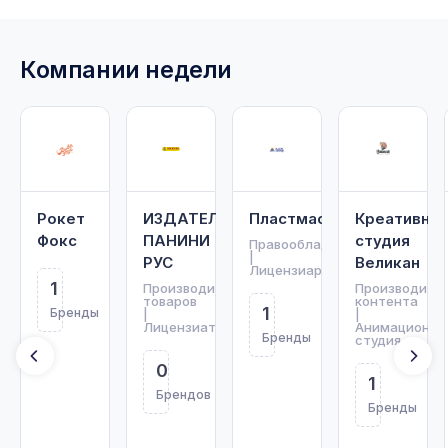
Компании недели
Рокет
ИЗДАТЕЛЬСТВО
Пластмастер
Креативная
Фокс
ПАНИНИ
студия
Правообладатель
|
РУС
Великан
Лицензиар
1
Производитель
Производите
товаров
контента
1
Бренды
|
|
Лицензиат
Анимационна
Бренды
студия
0
1
Брендов
Бренды