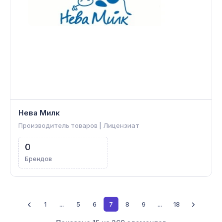
Нева Милк
Производитель товаров | Лицензиат
0
Брендов
1
...
5
6
7
8
9
...
18