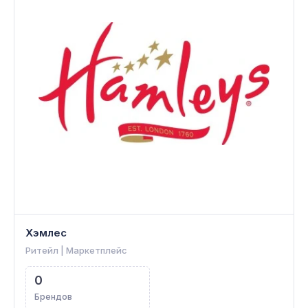
Хэмлес
Ритейл | Маркетплейс
0
Брендов