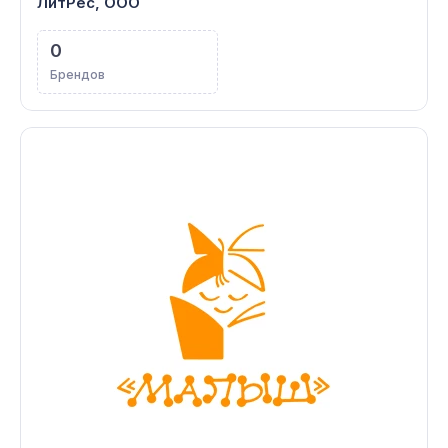
ЛитРес, ООО
0
Брендов