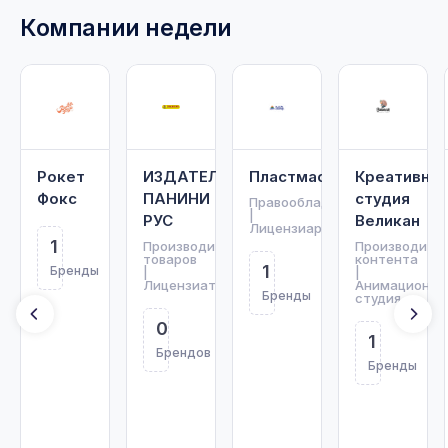
Компании недели
Рокет
ИЗДАТЕЛЬСТВО
Пластмастер
Креативная
Фокс
ПАНИНИ
студия
Правообладатель
|
РУС
Великан
Лицензиар
1
Производитель
Производите
товаров
контента
1
Бренды
|
|
Лицензиат
Анимационна
Бренды
студия
0
1
Брендов
Бренды