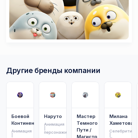
Другие бренды компании
Боевой
Наруто
Мастер
Милана
Континент
Темного
Хаметова
Анимация
|
Пути /
Анимация
Селебрити
персонажи
|
|
Магистр