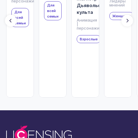
персонажи
Лидеры
Дьявольского
мнений
Для
всей
культа
Для
Женщины
семьи
всей
Анимация
семьи
|
персонажи
Взрослые