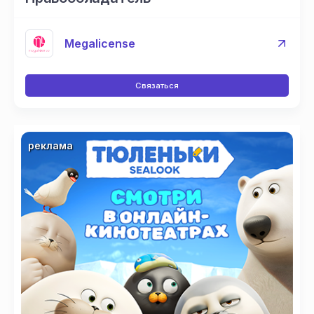
Megalicense
Связаться
реклама