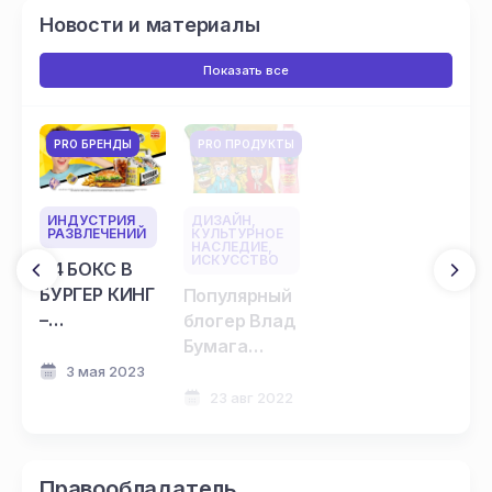
Новости и материалы
Показать все
PRO БРЕНДЫ
PRO ПРОДУКТЫ
ИНДУСТРИЯ
ДИЗАЙН,
РАЗВЛЕЧЕНИЙ
КУЛЬТУРНОЕ
НАСЛЕДИЕ,
ИСКУССТВО
А4 БОКС В
БУРГЕР КИНГ
Популярный
–
блогер Влад
ПОБЕДИТЕЛЬ
Бумага
E+ AWARDS
запускает
3 мая 2023
2023
собственный
23 авг 2022
бренд Lava
Lava
Правообладатель