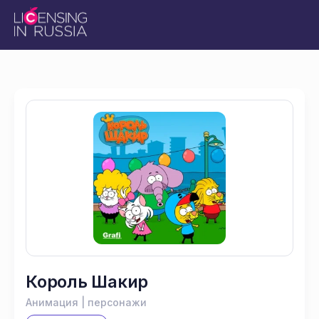
Король Шакир
Анимация | персонажи