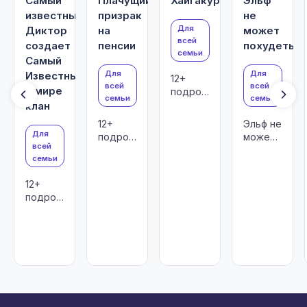
Самый
Плачущий
Хайгакура
Эльф
известный
призрак
не
Для
Диктор
на
может
всей
создает
пенсии
похудеть
семьи
Самый
Для
Для
Известный
12+
всей
всей
в мире
подростки
семьи
семьи
и
клан
взрослые
12+
Эльф не
Для
подростки
может
всей
и
похудеть
семьи
взрослые
12+
подростки
и
взрослые