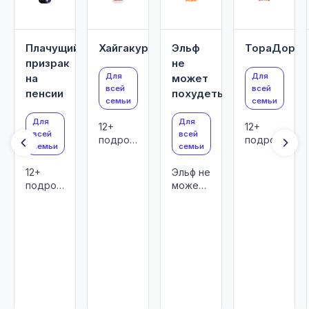
Плачущий
Хайгакура
Эльф
ТораДора!
призрак
не
Для
Для
на
может
всей
всей
пенсии
похудеть
семьи
семьи
Для
Для
12+
12+
всей
всей
подростки
подростки
семьи
семьи
и
взрослые
12+
Эльф не
подростки
может
и
похудеть
взрослые