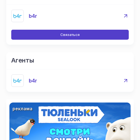
b4r
Связаться
Агенты
b4r
реклама