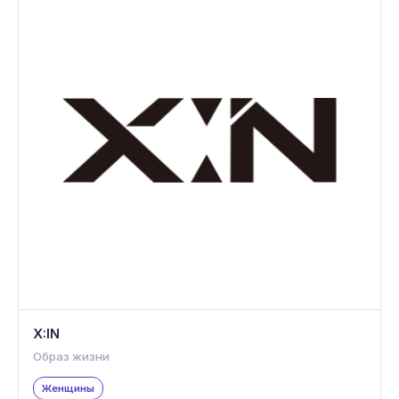
X:IN
Образ жизни
Женщины