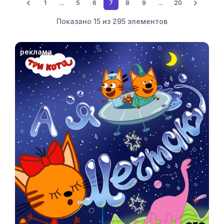
1
...
5
6
7
8
9
...
20
Показано
15
из
295
элементов
реклама