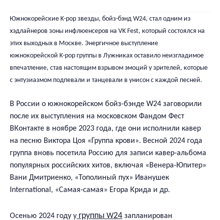
Южнокорейские K-pop звезды, бойз-бэнд W24, стал одним из
хэдлайнеров зоны инфлюенсеров на VK Fest, который состоялся на
этих выходных в Москве. Энергичное выступление
южнокорейской
K
-
pop
группы в Лужниках оставило неизгладимое
впечатление, став настоящим взрывом эмоций у зрителей, которые
с энтузиазмом подпевали и танцевали в унисон с каждой песней.
В России о южнокорейском бойз-бэнде W24 заговорили
после их выступления на московском Фандом Фест
ВКонтакте в ноябре 2023 года, где они исполнили кавер
на песню Виктора Цоя «Группа крови». Весной 2024 года
группа вновь посетила Россию для записи кавер-альбома
популярных российских хитов, включая «Венера-Юпитер»
Вани Дмитриенко, «Тополиный пух» Иванушек
International, «Самая-самая» Егора Крида и др.
группы
24
Осенью 2024 году у
W
запланирован