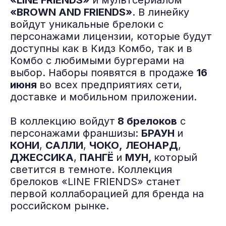
«LINE FRIENDS»
и мультсериалом
«BROWN AND FRIENDS»
. В линейку
войдут уникальные брелоки с
персонажами лицензии, которые будут
доступны как в Кидз Комбо, так и в
Комбо с любимыми бургерами на
выбор. Наборы появятся в продаже
16
июня
во всех предприятиях сети,
доставке и мобильном приложении.
В коллекцию войдут
8 брелоков
с
персонажами франшизы:
БРАУН
и
КОНИ
,
САЛЛИ
,
ЧОКО,
ЛЕОНАРД
,
ДЖЕССИКА
,
ПАНГЁ
и
МУН,
который
светится в темноте. Коллекция
брелоков «LINE FRIENDS» станет
первой коллаборацией для бренда на
российском рынке.