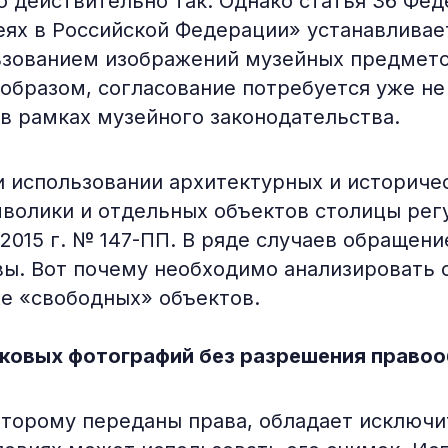
то действительно так. Однако статья 36 Фе
ях в Российской Федерации» устанавливает
льзованием изображений музейных предмето
образом, согласование потребуется уже не
 в рамках музейного законодательства.
и использовании архитектурных и историче
мволики и отдельных объектов столицы ре
2015 г. № 147-ПП. В ряде случаев обращени
вы. Вот почему необходимо анализировать
е «свободных» объектов.
оковых фотографий без разрешения право
которому переданы права, обладает исключ