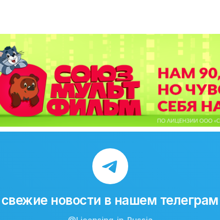
свежие новости в нашем телеграм
@Licensing-in-Russia