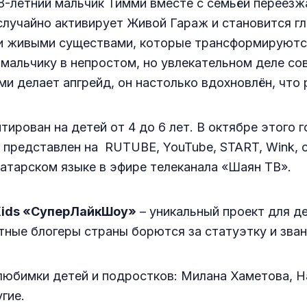
летний мальчик Тимми вместе с семьёй переезжа
случайно активирует Живой Гараж и становится 
и живыми существами, которые трансформируются
мальчику в непростом, но увлекательном деле со
и делает апгрейд, он настолько вдохновлён, что 
тирован на детей от 4 до 6 лет. В октябре этого 
представлен на RUTUBE, YouTube, START, Wink, ok
татарском языке в эфире телеканала «Шаян ТВ».
Kids «СуперЛайкШоу»
– уникальный проект для де
тные блогеры страны борются за статуэтку и зван
любимки детей и подростков: Милана Хаметова, Н
гие.