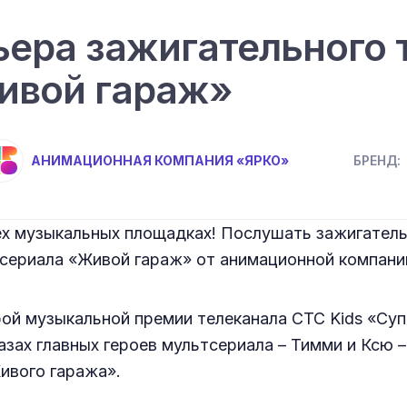
ера зажигательного 
ивой гараж»
АНИМАЦИОННАЯ КОМПАНИЯ «ЯРКО»
БРЕНД:
ех музыкальных площадках! Послушать зажигатель
тсериала «Живой гараж» от анимационной компан
орой музыкальной премии телеканала СТС Kids «С
зах главных героев мультсериала – Тимми и Ксю –
ивого гаража».