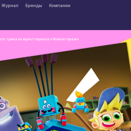
Журнал
Бренды
Компании
го трека из мультсериала «Живой гараж»