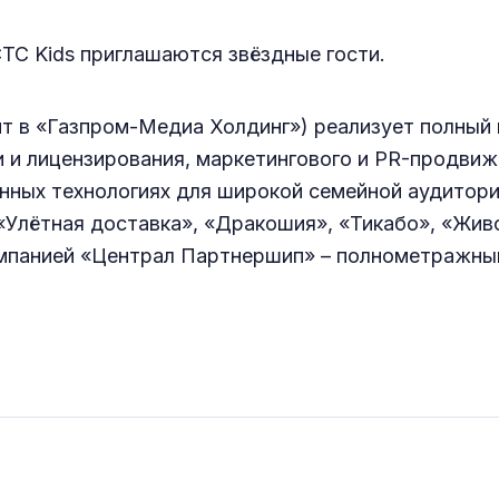
ТС Kids приглашаются звёздные гости.
т в «Газпром-Медиа Холдинг») реализует полный 
и и лицензирования, маркетингового и PR-продвиж
нных технологиях для широкой семейной аудитори
Улётная доставка», «Дракошия», «Тикабо», «Живо
омпанией «Централ Партнершип» – полнометражн