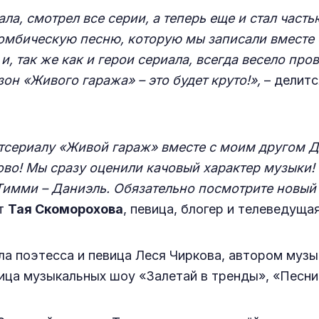
ала, смотрел все серии, а теперь еще и стал часть
бомбическую песню, которую мы записали вместе 
, так же как и герои сериала, всегда весело пр
он «Живого гаража» – это будет круто!»,
– делит
тсериалу «Живой гараж» вместе с моим другом Да
ово! Мы сразу оценили качовый характер музыки! 
ли Тимми – Даниэль. Обязательно посмотрите новы
т
Тая Скоморохова
, певица, блогер и телеведуща
а поэтесса и певица Леся Чиркова, автором музык
ица музыкальных шоу «Залетай в тренды», «Песни