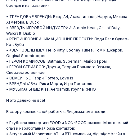
бренды и направления:
• ТРЕНДОВЫЕ БРЕНДЫ: Влад А4, Атака титанов, Наруто, Милана
Хаметова, B.Duck
• ЗВЕЗДЫ ИГРОВОЙ ИНДУСТРИИ: Atomic Heart, Call of Duty,
Warcraft, Diablo
• РЕЙТИНГОВЫЕ АНИМАЦИОННЫЕ ПРОЕКТЫ: Леди Баг и Супер-
Кот, Буба
• «ВЕЧНОЗЕЛЕНЫЕ»: Hello Kitty, Looney Tunes, Том и Джерри,
Original Stormtrooper
• ГЕРОИ КОМИКСОВ: Batman, Superman, Майор Гром
• ГЕРОИ СЕРИАЛОВ: Друзья, Теория Большого Взрыва,
Сверхестественное
• СЕМЕЙНЫЕ: Гарри Поттер, Love Is
• БРЕНДЫ «18+»: Рик и Морти, Игра Престолов
• МУЗЫКАЛЬНЫЕ: Kiss, Aerosmith, группа КИНО
И это далеко не все!
В сферу комплексной работы с Лицензиатами входит:
• Глубокая экспертиза FOOD и NON-FOOD рынков. Многолетний
опыт и наработанная база контактов;
• Актуальный Маркетинг. ATL и BTL компании, digital/оффлайн в