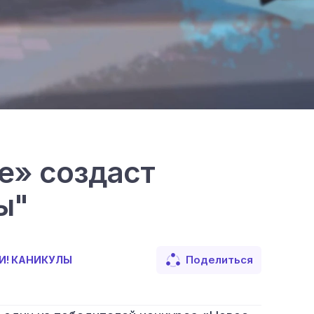
е» создаст
ы"
Поделиться
И! КАНИКУЛЫ