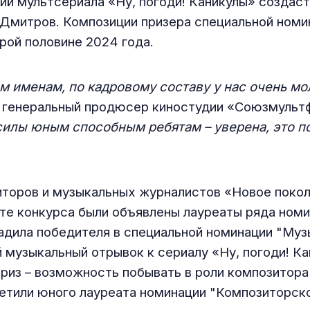
ий мультсериала «Ну, погоди! Каникулы» создаст
 Дмитров. Композиции призера специальной ном
рой половине 2024 года.
 именам, по кадровому составу у нас очень мол
 генеральный продюсер киностудии «Союзмульт
силы юным способным ребятам – уверена, это 
торов и музыкальных журналистов «Новое покол
рте конкурса были объявлены лауреаты ряда ном
дила победителя в специальной номинации "Музы
й музыкальный отрывок к сериалу «Ну, погоди! К
приз – возможность побывать в роли композитора
тили юного лауреата номинации "Композиторско