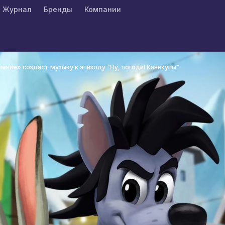
Журнал
Бренды
Компании
ние» создаст музыку к эпизоду "Ну, погоди! Каникулы"