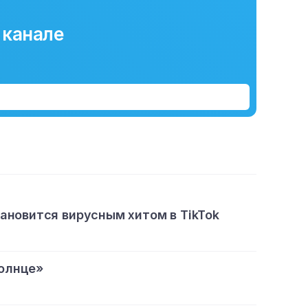
 канале
тановится вирусным хитом в TikTok
олнце»