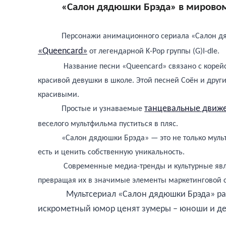
«Салон дядюшки Брэда» в мирово
Персонажи анимационного сериала «Салон дя
«Queencard»
от легендарной K-Pop группы (G)I-dle.
Название песни «Queencard» связано с корейс
красивой девушки в школе. Этой песней Соён и други
красивыми.
танцевальные движ
Простые и узнаваемые
веселого мультфильма пуститься в пляс.
«Салон дядюшки Брэда» — это не только мульт
есть и ценить собственную уникальность.
Современные медиа-тренды и культурные явл
превращая их в значимые элементы маркетинговой с
Мультсериал «Салон дядюшки Брэда» рассчита
искрометный юмор ценят зумеры – юноши и де