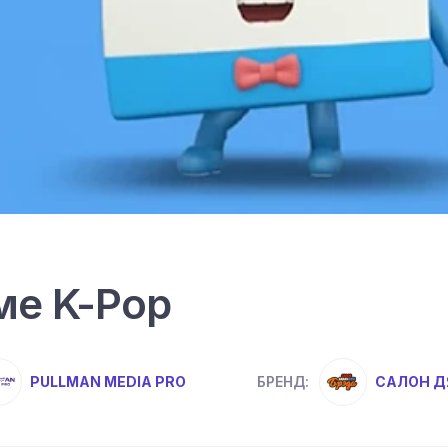
ме K-Pop
PULLMAN MEDIA PRO
САЛОН 
БРЕНД: