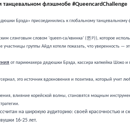
м танцевальном флэшмобе #
QueencardChallenge
дюшки Брэда» присоединились к глобальному танцевальному ф
퀸카
ким слэнговым словом ‘queen-ca/квинка’ (
), которое испо
е участницы группы Айдл хотели показать, что уверенность — эт
ения
от парикмахера дядюшки Брэда, кассира капкейка Шоко и 
сериал, это источник вдохновения и позитива, который учит лю
ения, влияние корейской волны, становятся мощным инструмен
тратегии.
н на широкую аудиторию: своей красочностью и сюжет
вушки 16-25 лет.