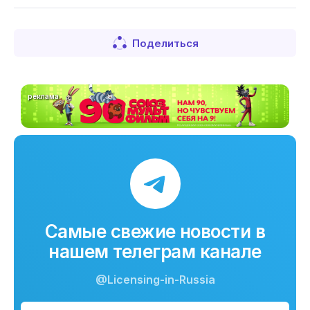
Поделиться
реклама
Самые свежие новости в
нашем телеграм канале
@Licensing-in-Russia