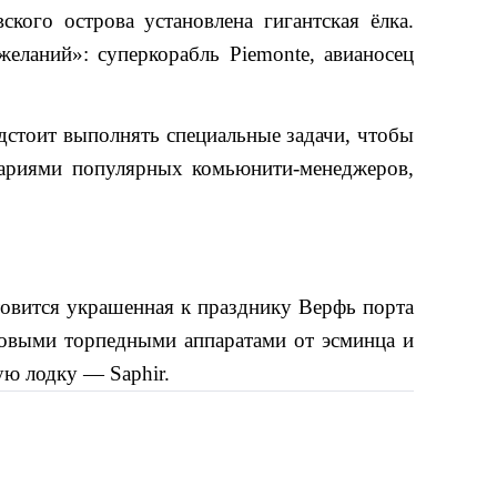
ого острова установлена гигантская ёлка. 
ланий»: суперкорабль Piemonte, авианосец 
стоит выполнять специальные задачи, чтобы 
тариями популярных комьюнити-менеджеров, 
товится украшенная к празднику Верфь порта 
мовыми торпедными аппаратами от эсминца и 
ую лодку — Saphir. 