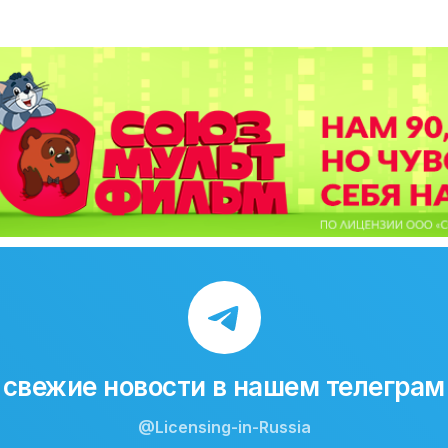
свежие новости в нашем телеграм
@Licensing-in-Russia