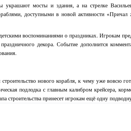
ы украшают мосты и здания, а на стрелке Васильевск
аблями, доступными в новой активности «Причал же
етскими воспоминаниями о праздниках. Игрокам пред
ы праздничного декора. Событие дополнится коммен
ования.
я строительство нового корабля, к чему уже вовсю го
рическая подлодка с главным калибром крейсера, кор
апа строительства принесет игрокам ещё одну подводн