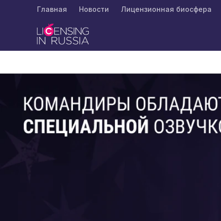
Главная
Новости
Лицензионная биосфера
Главная
Новости
Герои «Ну, погоди!» стали команд