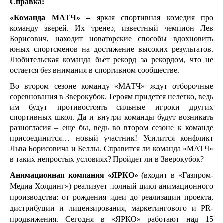
Справка:
«Команда МАТЧ» – 
яркая спортивная комедия про 
команду зверей. Их тренер, известный чемпион Лев 
Борисович, находит новаторские способы вдохновить 
юных спортсменов на достижение высоких результатов. 
Любительская команда бьет рекорд за рекордом, что не 
остается без внимания в спортивном сообществе.
Во втором сезоне команду «МАТЧ» ждут отборочные 
соревнования в Зверокубок. Героям придется нелегко, ведь 
им будут противостоять сильные игроки других 
спортивных школ. Да и внутри команды будут возникать 
разногласия – еще бы, ведь во втором сезоне к команде 
присоединится… новый участник! Усилится конфликт 
Льва Борисовича и Беллы. Справится ли команда «МАТЧ» 
в таких непростых условиях? Пройдет ли в Зверокубок?
Анимационная компания «ЯРКО»
 (входит в «Газпром-
Медиа Холдинг») реализует полный цикл анимационного 
производства: от рождения идеи до реализации проекта, 
дистрибуции и лицензирования, маркетингового и PR-
продвижения. Сегодня в «ЯРКО» работают над 15 