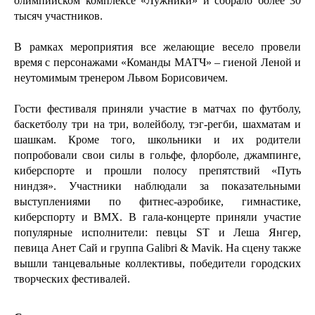
олимпийском комплексе «Лужники» и собрало более 30 
тысяч участников. 
В рамках мероприятия все желающие весело провели 
время с персонажами «Команды МАТЧ» – гиеной Леной и 
неутомимым тренером Львом Борисовичем.
Гости фестиваля приняли участие в матчах по футболу, 
баскетболу три на три, волейболу, тэг-регби, шахматам и 
шашкам. Кроме того, школьники и их родители 
попробовали свои силы в гольфе, флорболе, джампинге, 
киберспорте и прошли полосу препятствий «Путь 
ниндзя». Участники наблюдали за показательными 
выступлениями по фитнес-аэробике, гимнастике, 
киберспорту и BMX. В гала-концерте приняли участие 
популярные исполнители: певцы ST и Леша Янгер, 
певица Анет Сай и группа Galibri & Mavik. На сцену также 
вышли танцевальные коллективы, победители городских 
творческих фестивалей.