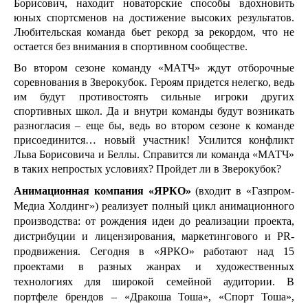
Борисович, находит новаторские способы вдохновить 
юных спортсменов на достижение высоких результатов. 
Любительская команда бьет рекорд за рекордом, что не 
остается без внимания в спортивном сообществе.
Во втором сезоне команду «МАТЧ» ждут отборочные 
соревнования в Зверокубок. Героям придется нелегко, ведь 
им будут противостоять сильные игроки других 
спортивных школ. Да и внутри команды будут возникать 
разногласия – еще бы, ведь во втором сезоне к команде 
присоединится… новый участник! Усилится конфликт 
Льва Борисовича и Беллы. Справится ли команда «МАТЧ» 
в таких непростых условиях? Пройдет ли в Зверокубок?
Анимационная компания «ЯРКО»
 (входит в «Газпром-
Медиа Холдинг») реализует полный цикл анимационного 
производства: от рождения идеи до реализации проекта, 
дистрибуции и лицензирования, маркетингового и PR-
продвижения. Сегодня в «ЯРКО» работают над 15 
проектами в разных жанрах и художественных 
технологиях для широкой семейной аудитории. В 
портфеле брендов – «Дракоша Тоша», «Спорт Тоша», 