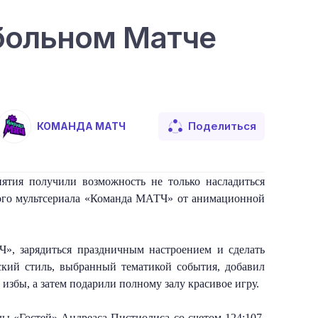
тбольном Матче
Поделиться
КОМАНДА МАТЧ
тия получили возможность не только насладиться 
ого мультсериала «Команда МАТЧ» от анимационной 
, зарядиться праздничным настроением и сделать 
кий стиль, выбранный тематикой события, добавил 
збы, а затем подарили полному залу красивое игру. 
ы «Гостей» Андреаса Пистиолиса со счетом 124:107. 