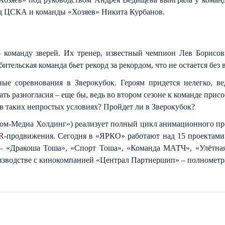
д ЦСКА и команды «Хозяев» Никита Курбанов. 
о команду зверей. Их тренер, известный чемпион Лев Борисов
ительская команда бьет рекорд за рекордом, что не остается без
е соревнования в Зверокубок. Героям придется нелегко, вед
ть разногласия – еще бы, ведь во втором сезоне к команде при
 таких непростых условиях? Пройдет ли в Зверокубок?
ром-Медиа Холдинг») реализует полный цикл анимационного прои
R-продвижения. Сегодня в «ЯРКО» работают над 15 проектами 
– «Дракоша Тоша», «Спорт Тоша», «Команда МАТЧ», «Улётная 
оизводстве с кинокомпанией «Централ Партнершип» – полноме