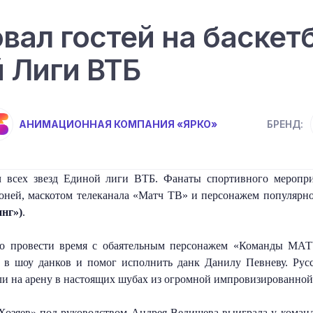
вал гостей на баске
й Лиги ВТБ
АНИМАЦИОННАЯ КОМПАНИЯ «ЯРКО»
БРЕНД:
 всех звезд Единой лиги ВТБ. Фанаты спортивного мероприя
Шоней, маскотом телеканала «Матч ТВ» и персонажем популярн
инг»)
. 
о провести время с обаятельным персонажем «Команды МАТЧ»
в шоу данков и помог исполнить данк Данилу Певневу. Русс
и на арену в настоящих шубах из огромной импровизированной и
«Хозяев» под руководством Андрея Ведищева выиграла у команд