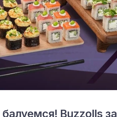
 балуемся! Buzzolls з