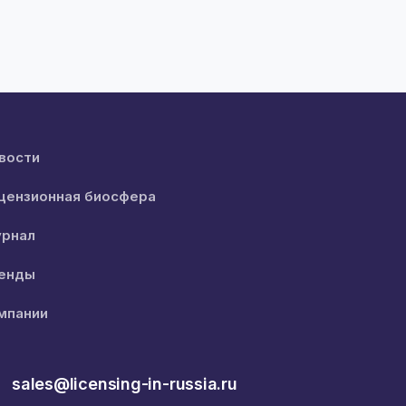
вости
цензионная биосфера
рнал
енды
мпании
sales@licensing-in-russia.ru