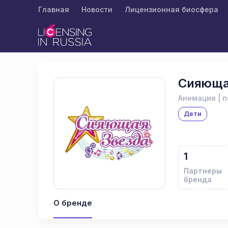
Главная
Новости
Лицензионная биосфера
Сияюща
Анимация | 
Дети
1
Партнеры
бренда
О бренде