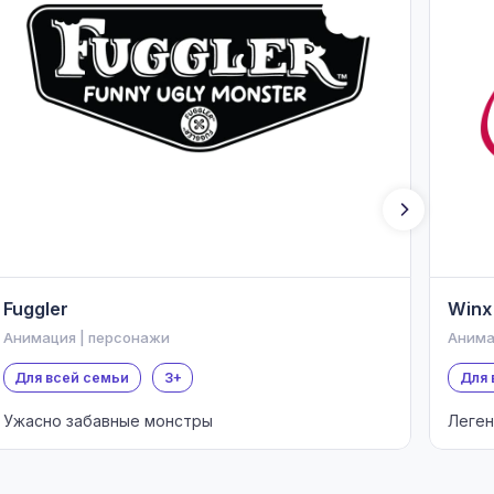
Fuggler
Winx
Анимация | персонажи
Анима
Для всей семьи
3+
Для 
Ужасно забавные монстры
Леген