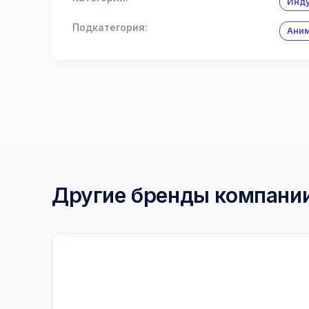
Инду
Подкатегория:
Аним
Другие бренды компани