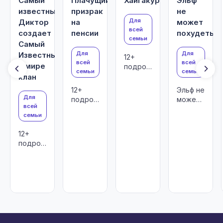
Самый
Плачущий
Хайгакура
Эльф
известный
призрак
не
Для
Диктор
на
может
всей
создает
пенсии
похудеть
семьи
Самый
Для
Для
Известный
12+
всей
всей
в мире
подростки
семьи
семьи
и
клан
взрослые
12+
Эльф не
Для
подростки
может
всей
и
похудеть
семьи
взрослые
12+
подростки
и
взрослые