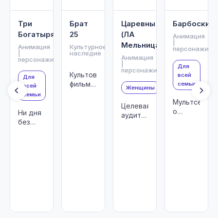
Три
Брат
Царевны
Барбоскин
Богатыря
25
(ЛА
Анимация
|
Мельница)
Анимация
Культурное
персонажи
|
наследие
Анимация
персонажи
|
Для
персонажи
Культовый
всей
Для
фильм
семьи
всей
Женщины
Алексея
семьи
Мультсериал
Балабанова
Целевая
о
Ни дня
аудитория
семейных
без
-
ценностях
подвига!
девочки
для
4-8 лет
детей
от 4 до
8 лет