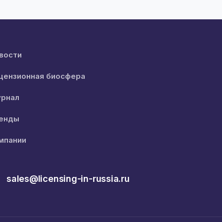
вости
цензионная биосфера
рнал
енды
мпании
sales@licensing-in-russia.ru