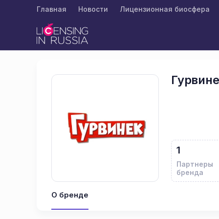
Главная
Новости
Лицензионная биосфера
Гурвин
1
Партнеры
бренда
О бренде