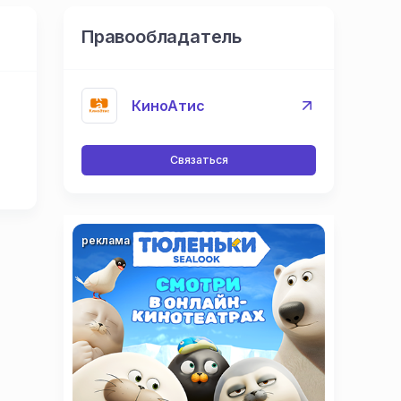
Правообладатель
КиноАтис
Связаться
реклама