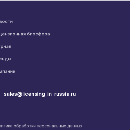
вости
цензионная биосфера
рнал
енды
мпании
sales@licensing-in-russia.ru
литика обработки персональных данных