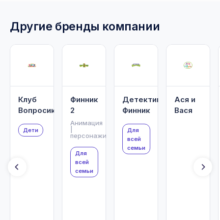
Другие бренды компании
Клуб
Финник
Детектив
Ася и
Вопросики
2
Финник
Вася
Анимация
|
Дети
Для
персонажи
всей
семьи
Для
всей
семьи