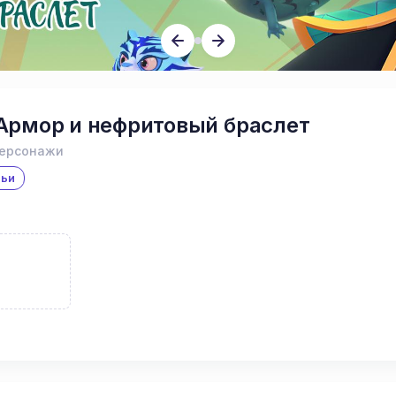
Армор и нефритовый браслет
персонажи
мьи