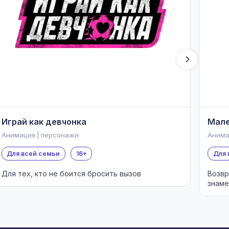
Играй как девчонка
Мале
Анимация | персонажи
Анима
Для всей семьи
16+
Для 
Для тех, кто не боится бросить вызов
Возвр
знаме