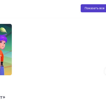
Показать все
ет»