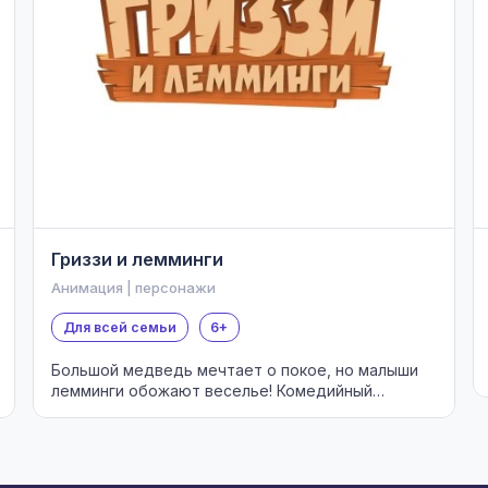
Гриззи и лемминги
Анимация | персонажи
Для всей семьи
6+
Большой медведь мечтает о покое, но малыши
лемминги обожают веселье! Комедийный
мультсериал для всей семьи