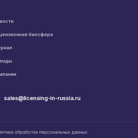
вости
цензионная биосфера
рнал
енды
мпании
sales@licensing-in-russia.ru
литика обработки персональных данных