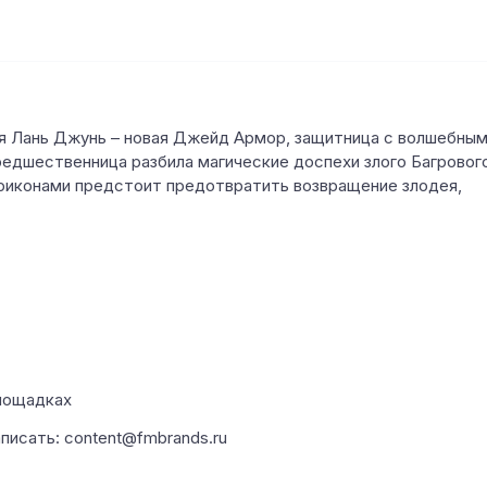
я Лань Джунь – новая Джейд Армор, защитница с волшебны
едшественница разбила магические доспехи злого Багровог
ериконами предстоит предотвратить возвращение злодея,
площадках
писать: content@fmbrands.ru