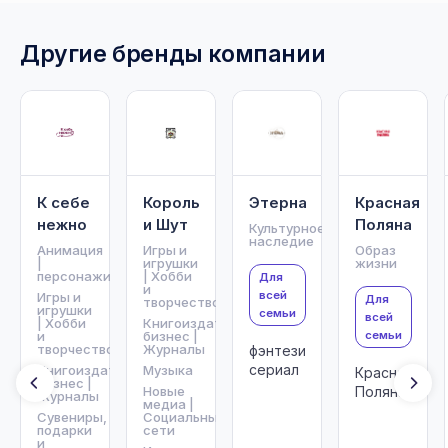
Другие бренды компании
К себе
Король
Этерна
Красная
нежно
и Шут
Поляна
Культурное
наследие
Анимация
Игры и
Образ
|
игрушки
жизни
персонажи
| Хобби
Для
и
всей
Игры и
Для
творчество
игрушки
семьи
всей
| Хобби
Книгоиздательский
и
бизнес |
семьи
творчество
Журналы
фэнтези-
сериал
Книгоиздательский
Музыка
Красная
бизнес |
Новые
Поляна
Журналы
медиа |
Сувениры,
Социальные
подарки
сети
и