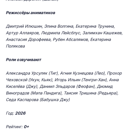
Режиссёры аниматиков
Дмитрий Илюшин, Элина Волгина, Екатерина Трунина,
Артур Аллаяров, Людмила Лейсблус, Залимхан Кашежев,
Анастасия Дорофеева, Рубен Абсалямов, Екатерина
Полякова
Роли озвучивают
Александра Урсуляк (Тиг), Агния Кузнецова (Лео), Прохор
Чеховской (Укун, Кьяк), Игорь Ильин (Тенгри-Хан), Анна
Киселёва (Джу), Даниил Эльдаров (Феофан), Диомид
Виноградов (Мапа Пандига), Таисия Тришина (Редьяра),
Седа Каспарова (Бабушка Джу)
Год:
2026
Рейтинг:
0+