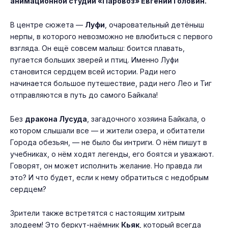
анимационной студии «Паровоз» Евгений Головин.
В центре сюжета —
Луфи
, очаровательный детёныш
нерпы, в которого невозможно не влюбиться с первого
взгляда. Он ещё совсем малыш: боится плавать,
пугается больших зверей и птиц. Именно Луфи
становится сердцем всей истории. Ради него
начинается большое путешествие, ради него Лео и Тиг
отправляются в путь до самого Байкала!
Без
дракона Лусуда
, загадочного хозяина Байкала, о
котором слышали все — и жители озера, и обитатели
Города обезьян, — не было бы интриги. О нём пишут в
учебниках, о нём ходят легенды, его боятся и уважают.
Говорят, он может исполнить желание. Но правда ли
это? И что будет, если к нему обратиться с недобрым
сердцем?
Зрители также встретятся с настоящим хитрым
злодеем! Это беркут-наёмник
Кьяк
, который всегда