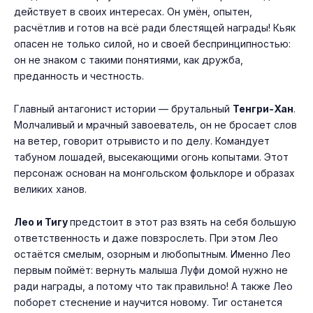
действует в своих интересах. Он умён, опытен,
расчётлив и готов на всё ради блестящей награды! Кьяк
опасен не только силой, но и своей беспринципностью:
он не знаком с такими понятиями, как дружба,
преданность и честность.
Главный антагонист истории — брутальный
Тенгри-Хан
.
Молчаливый и мрачный завоеватель, он не бросает слов
на ветер, говорит отрывисто и по делу. Командует
табуном лошадей, высекающими огонь копытами. Этот
персонаж основан на монгольском фольклоре и образах
великих ханов.
Лео и Тигу
предстоит в этот раз взять на себя большую
ответственность и даже повзрослеть. При этом Лео
остаётся смелым, озорным и любопытным. Именно Лео
первым поймёт: вернуть малыша Луфи домой нужно не
ради награды, а потому что так правильно! А также Лео
поборет стеснение и научится новому. Тиг останется