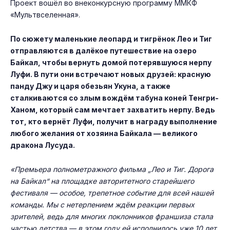
Проект вошёл во внеконкурсную программу ММКФ
«Мультвселенная».
По сюжету маленькие леопард и тигрёнок Лео и Тиг
отправляются в далёкое путешествие на озеро
Байкал, чтобы вернуть домой потерявшуюся нерпу
Луфи. В пути они встречают новых друзей: красную
панду Джу и царя обезьян Укуна, а также
сталкиваются со злым вождём табуна коней Тенгри-
Ханом, который сам мечтает захватить нерпу. Ведь
тот, кто вернёт Луфи, получит в награду выполнение
любого желания от хозяина Байкала — великого
дракона Лусуда.
«Премьера полнометражного фильма „Лео и Тиг. Дорога
на Байкал“ на площадке авторитетного старейшего
фестиваля — особое, трепетное событие для всей нашей
команды. Мы с нетерпением ждём реакции первых
зрителей, ведь для многих поклонников франшиза стала
частью детства — в этом году ей исполнилось уже 10 лет.