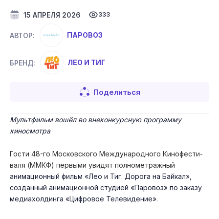
15 АПРЕЛЯ 2026
333
ПАРОВОЗ
АВТОР:
ЛЕО И ТИГ
БРЕНД:
Поделиться
Мультфильм вошёл во внеконкурсную программу
киносмотра
Гос­ти 48-го Мос­ков­ско­го Меж­ду­народ­но­го Ки­нофес­ти­
валя (ММКФ) первыми увидят полнометражный
анимационный фильм «Лео и Тиг. Дорога на Байкал»,
созданный анимационной студией «Паровоз» по заказу
медиахолдинга «Цифровое Телевидение».