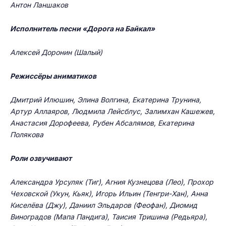
Антон Ланшаков
Исполнитель песни «Дорога на Байкал»
Алексей Доронин (Шалый)
Режиссёры аниматиков
Дмитрий Илюшин, Элина Волгина, Екатерина Трунина,
Артур Аллаяров, Людмила Лейсблус, Залимхан Кашежев,
Анастасия Дорофеева, Рубен Абсалямов, Екатерина
Полякова
Роли озвучивают
Александра Урсуляк (Тиг), Агния Кузнецова (Лео), Прохор
Чеховской (Укун, Кьяк), Игорь Ильин (Тенгри-Хан), Анна
Киселёва (Джу), Даниил Эльдаров (Феофан), Диомид
Виноградов (Мапа Пандига), Таисия Тришина (Редьяра),