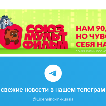
свежие новости в нашем телеграм
@Licensing-in-Russia