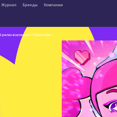
Журнал
Бренды
Компании
й релиз вселенной «Технолайк»