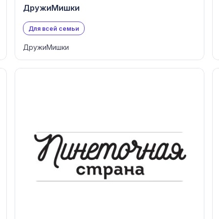
ДружиМишки
Для всей семьи
ДружиМишки