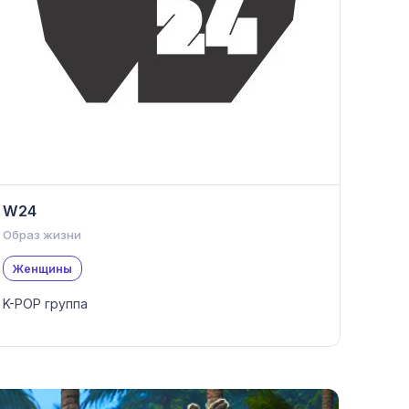
W24
Образ жизни
Женщины
K-POP группа