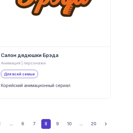
Салон дядюшки Брэда
Анимация | персонажи
Для всей семьи
Корейский анимационный сериал
1
...
6
7
8
9
10
...
20