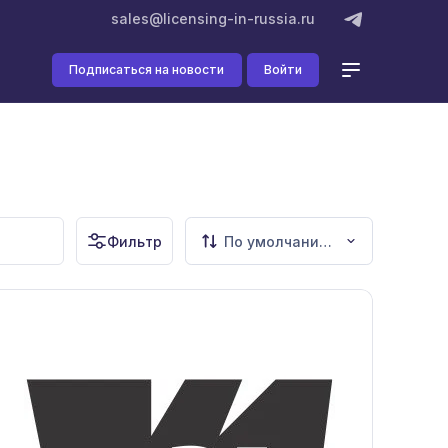
sales@licensing-in-russia.ru
Подписаться на новости
Войти
Фильтр
По умолчанию (сначала новые)