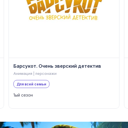
Барсукот. Очень зверский детектив
Анимация | персонажи
Для всей семьи
1ый сезон