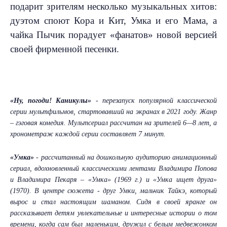
подарит зрителям несколько музыкальных хитов:
дуэтом споют Кора и Кит, Умка и его Мама, а
чайка Пычик порадует «фанатов» новой версией
своей фирменной песенки.
«Ну, погоди! Каникулы»
- перезапуск популярной классической
серии мультфильмов, стартовавший на экранах в 2021 году. Жанр
– гэговая комедия. Мультсериал рассчитан на зрителей 6—8 лет, а
хронометраж каждой серии составляет 7 минут.
«Умка»
- рассчитанный на дошкольную аудиторию анимационный
сериал, вдохновленный классическими лентами Владимира Попова
и Владимира Пекаря – «Умка» (1969 г.) и «Умка ищет друга»
(1970). В центре сюжета - друг Умки, мальчик Тайкэ, который
вырос и стал настоящим шаманом. Сидя в своей яранге он
рассказывает детям увлекательные и интересные истории о том
времени, когда сам был маленьким, дружил с белым медвежонком