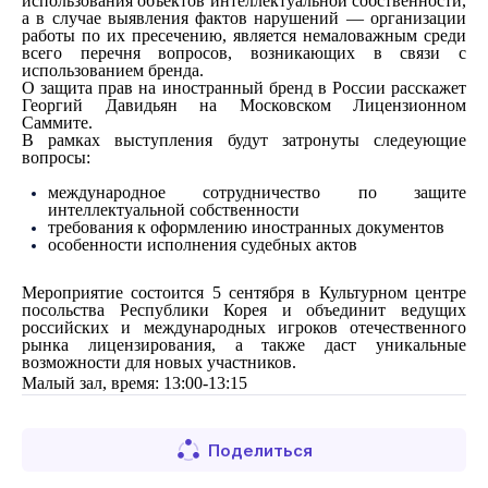
использования объектов интеллектуальной собственности,
а в случае выявления фактов нарушений — организации
работы по их пресечению, является немаловажным среди
всего перечня вопросов, возникающих в связи с
использованием бренда.
О з
ащита прав на
иностранный
бренд
в России расскажет
Георгий Давидьян на Московском Лицензионном
Саммите.
В рамках выступления будут затронуты следеующие
вопросы:
международн
ое
со
трудничество
по защите
интеллектуальной собственности
требования к оформлению иностранных документов
особенности исполнения судебных актов
Мероприятие состоится 5 сентября в Культурном центре
посольства Республики Корея и объединит ведущих
российских и международных игроков отечественного
рынка лицензирования, а также даст уникальные
возможности для новых участников.
Малый зал, время: 13:00-13:15
Поделиться