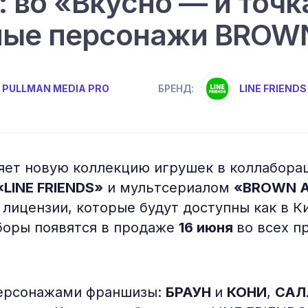
: во «Вкусно — и точк
ные персонажи BROW
PULLMAN MEDIA PRO
LINE FRIENDS
БРЕНД:
яет новую коллекцию игрушек в коллабора
«LINE FRIENDS»
и мультсериалом
«BROWN A
лицензии, которые будут доступны как в Ки
боры появятся в продаже
16 июня
во всех п
ерсонажами франшизы:
БРАУН
и
КОНИ
,
САЛ