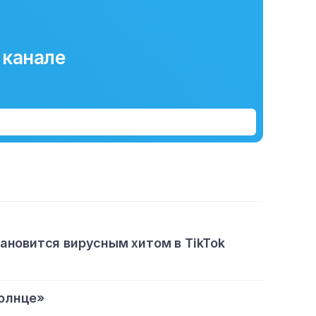
 канале
тановится вирусным хитом в TikTok
олнце»