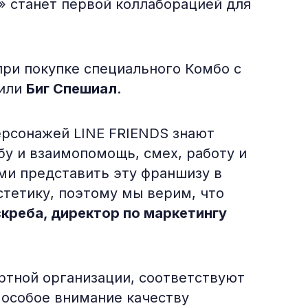
» станет первой коллаборацией для
при покупке специального Комбо с
или
Биг Спешиал
.
ерсонажей LINE FRIENDS знают
у и взаимопомощь, смех, работу и
ыми представить эту франшизу в
стетику, поэтому мы верим, что
креба, директор по маркетингу
ртной организации, соответствуют
 особое внимание качеству