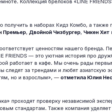
емноте. Коллекция брелоков «LINE FRIENDS
 получить в наборах Кидз Комбо, а также 
н Премьер
,
Двойной Чизбургер
,
Чикен Хит
оответствует ценностям нашего бренда. П
E FRIENDS — это уютная история про дружб
ерой работает в кафе. Мы очень рады перв
ы следят за трендами и любят азиатскую э
тям, но и взрослым», —
отметила Юлия Нес
чка» проходят проверку независимой экспе
овым стандартам. Также компания уделяет