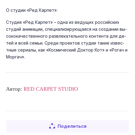
О сту­дии «Ред Кар­пет»:
Сту­дия «Ред Кар­пет» – од­на из ве­дущих рос­сий­ских
сту­дий ани­мации, спе­ци­али­зиру­юща­яся на соз­да­нии вы­
соко­качес­твен­но­го раз­вле­катель­но­го кон­тента для де­
тей и всей семьи. Сре­ди про­ек­тов сту­дии та­кие из­вес­
тные се­ри­алы, как «Кос­ми­чес­кий Док­тор Кот» и «Ро­гач и
Мор­гач».
Автор:
RED CARPET STUDIO
Поделиться