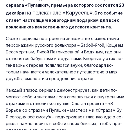
се­риала «Пу­гаш­ки», премь­ера ко­торо­го сос­то­ит­ся 23
на те­лека­нале «Ка­русель»
де­каб­ря
. Это со­бытие
ста­нет нас­то­ящим но­вогод­ним по­дар­ком для всех
пок­лонни­ков ка­чес­твен­но­го дет­ско­го кон­тента.
Сю­жет се­ри­ала пос­тро­ен на зна­комс­тве с из­вес­тны­ми
пер­со­нажа­ми рус­ско­го фоль­кло­ра – Ба­бой-Ягой, Ко­ще­ем
Бес­смертным, Ли­сой Пат­ри­ке­ев­ной и Во­дяным, где они
ста­новят­ся ба­буш­ка­ми и де­душ­ка­ми. Впер­вые у этих ле­
ген­дарных ге­ро­ев по­яв­ля­ют­ся вну­ки, бла­года­ря ко­
торым на­чина­ет­ся ув­ле­катель­ное пу­тешес­твие в мир
друж­бы, сме­лос­ти и пре­одо­ления стра­хов.
Каж­дый эпи­зод се­ри­ала де­монс­три­ру­ет, как де­ти по­
мога­ют се­бе и жи­телям ле­са справ­лять­ся с внут­ренни­ми
стра­хами и ста­новить­ся луч­ше. Сло­ган про­ек­та – «В
Борь­бе со стра­хами Пу­гаш­ки – мас­те­ра!» и «Стра­хам Бу!
Я се­год­ня всё смо­гу!» – под­черки­ва­ет глав­ную идею се­
ри­ала: важ­но ве­рить в се­бя и сво­их близ­ких, что­бы пре­