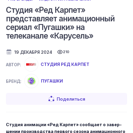
Студия «Ред Карпет»
представляет анимационный
сериал «Пугашки» на
телеканале «Карусель»
19 ДЕКАБРЯ 2024
210
СТУДИЯ РЕД КАРПЕТ
АВТОР:
ПУГАШКИ
БРЕНД:
Поделиться
Сту­дия ани­мации «Ред Кар­пет» со­об­ща­ет о за­вер­
ше­нии про­из­водс­тва пер­во­го се­зона ани­маци­он­но­го