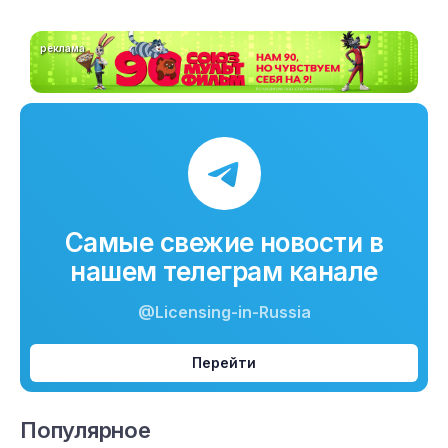
реклама
Самые свежие новости в
нашем телеграм канале
@Licensing-in-Russia
Перейти
Популярное