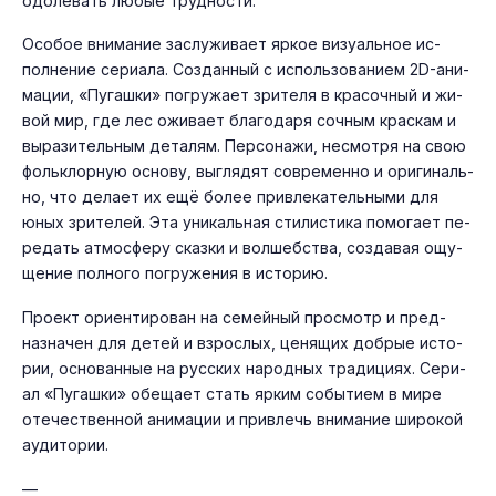
одо­левать лю­бые труд­ности.
Осо­бое вни­мание зас­лу­жива­ет яр­кое ви­зу­аль­ное ис­
полне­ние се­ри­ала. Соз­данный с ис­поль­зо­вани­ем 2D-ани­
мации, «Пу­гаш­ки» пог­ру­жа­ет зри­теля в кра­соч­ный и жи­
вой мир, где лес ожи­ва­ет бла­года­ря соч­ным крас­кам и
вы­рази­тель­ным де­талям. Пер­со­нажи, нес­мотря на свою
фоль­клор­ную ос­но­ву, выг­ля­дят сов­ре­мен­но и ори­гиналь­
но, что де­ла­ет их ещё бо­лее прив­ле­катель­ны­ми для
юных зри­телей. Эта уни­каль­ная сти­лис­ти­ка по­мога­ет пе­
редать ат­мосфе­ру сказ­ки и вол­шебс­тва, соз­да­вая ощу­
щение пол­но­го пог­ру­жения в ис­то­рию.
Про­ект ори­ен­ти­рован на се­мей­ный прос­мотр и пред­
назна­чен для де­тей и взрос­лых, це­нящих доб­рые ис­то­
рии, ос­но­ван­ные на рус­ских на­род­ных тра­дици­ях. Се­ри­
ал «Пу­гаш­ки» обе­ща­ет стать яр­ким со­быти­ем в ми­ре
оте­чес­твен­ной ани­мации и прив­лечь вни­мание ши­рокой
а­уди­тории.
—