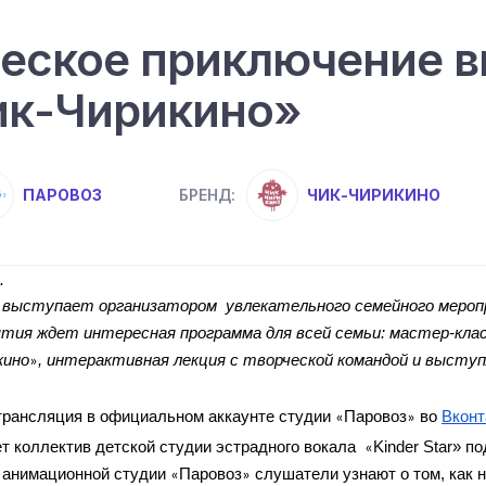
еское приключение в
ик-Чирикино»
ПАРОВОЗ
ЧИК-ЧИРИКИНО
БРЕНД:
.
ятия ждет интересная программа для всей семьи: мастер-клас
кино
, интерактивная лекция с творческой командой и высту
»
трансляция в официальном аккаунте студии 
Паровоз
 во 
Вконт
«
»
 коллектив детской студии эстрадного вокала  
Kinder Star» п
«
 анимационной студии 
Паровоз
 слушатели узнают о том, как 
«
»