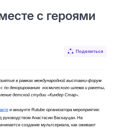
месте с героями
Поделиться
 выступает организатором  увлекательного семейного мероприятия в рамках международной выставки-форум 
с по декорированию
 космического шлема и ракеты, 
пление детской студии 
Киндер Стар
.
«
»
акте
 и аккаунте Rutube организатора мероприятия: 
од руководством Анастасии Васкауцан. 
На 
начинается создание мультсериала, как оживают 