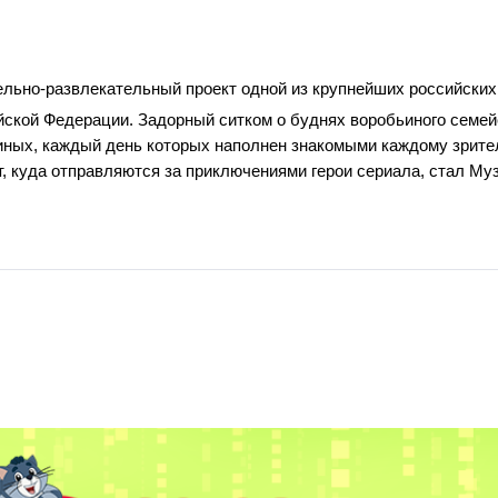
тельно-развлекательный проект одной из крупнейших российски
кой Федерации. Задорный ситком о буднях воробьиного семейств
иных, каждый день которых наполнен знакомыми каждому зрител
, куда отправляются за приключениями герои сериала, стал Муз