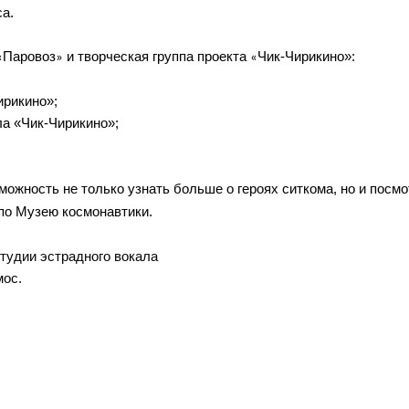
са.
Паровоз
 и творческая группа проекта 
Чик-Чирикино
»
:
«
»
«
ирикино»;
а «Чик-Чирикино»;
по Музею космонавтики.
тудии эстрадного вокала 
мос.