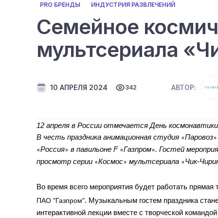
PRO БРЕНДЫ
ИНДУСТРИЯ РАЗВЛЕЧЕНИЙ
Семейное космич
мультсериала «Ч
10 АПРЕЛЯ 2024
АВТОР:
342
12 апреля в России отмечается День космонавтики
В честь праздника анимационная студия 
Паровоз
«
»
Россия
 в павильоне F 
Газпром
. Гостей меропри
«
»
«
»
просмотр серии 
Космос
 мультсериала 
Чик-Чири
«
»
«
Во время всего мероприятия будет работать прямая 
ПАО "Газпром"
. 
Музыкальным гостем праздника станет
интерактивной лекции вместе с творческой командой